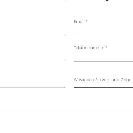
atmosphärische und zugleich erdende Energie in jeden
Raum, und fördert eine Umgebung der Reflexion und de
persönlichen Wachstums.
Email
Telefonnummer