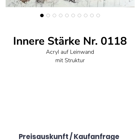
Innere Stärke Nr. 0118
Acryl auf Leinwand
mit Struktur
120x160 cm
Aus meiner Serie "Innere Stärke"
In diesem Werk verschmelzen tiefe Emotionen mit rohen
aterialien wie Acryl, Beize und Struktur zu einer kraftvoll
Darstellung innerer Stärke und Resilienz. Die abstrakten,
doch markanten Linien erinnern an die unerschütterliche
Preisauskunft / Kaufanfrage
Natur von Wurzeln. Diese Komposition bringt eine